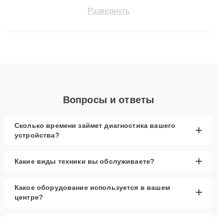
точноdiagnostikировать поломки и восстанавливать технику с
Развернуть
сохранением гарантии до 3 лет. Наши мастера решают
сложные случаи: от замены матриц и материнских плат до
ремонта после залития и восстановления данных. Благодаря
высокой квалификации и ответственному подходу клиенты
получают быстрый, качественный ремонт и понятные
объяснения по результатам диагностики.
Вопросы и ответы
Сколько времени займет диагностика вашего
+
устройства?
+
Какие виды техники вы обслуживаете?
Какое оборудование используется в вашем
+
центре?