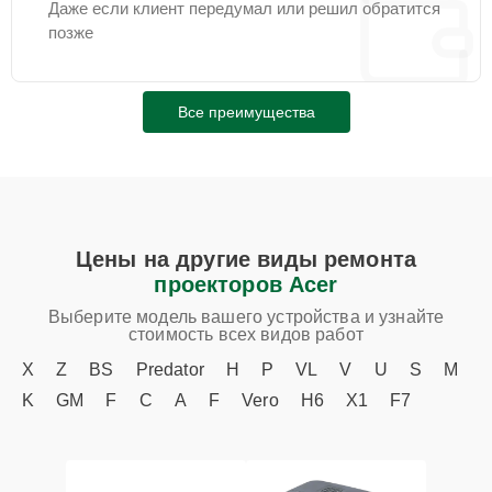
Даже если клиент передумал или решил обратится
позже
Все преимущества
Цены на другие виды ремонта
проекторов Acer
Выберите модель вашего устройства и узнайте
стоимость всех видов работ
X
Z
BS
Predator
H
P
VL
V
U
S
M
K
GM
F
C
A
F
Vero
H6
X1
F7