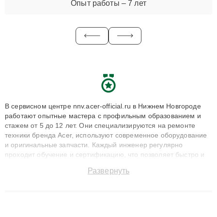
Опыт работы – 7 лет
В сервисном центре nnv.acer-official.ru в Нижнем Новгороде
работают опытные мастера с профильным образованием и
стажем от 5 до 12 лет. Они специализируются на ремонте
техники бренда Acer, используют современное оборудование
и оригинальные запчасти. Каждый инженер регулярно
проходит обучение и сертификацию, что позволяет быстро и
точноdiagnostikировать поломки и восстанавливать технику с
Развернуть
сохранением гарантии до 3 лет. Наши мастера решают
сложные случаи: от замены матриц и материнских плат до
ремонта после залития и восстановления данных. Благодаря
высокой квалификации и ответственному подходу клиенты
получают быстрый, качественный ремонт и понятные