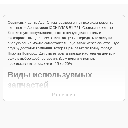
объяснения по результатам диагностики.
Сервисный центр Acer-Official осуществляет все виды ремонта
планшетов Acer модели ICONIA TAB B1-721. Сервис предлагает
бесплатную консультацию, высокоточную диагностику и
фиксированные для всех клиентов цены. Передать технику на
обслуживание можно самостоятельно, а также через собственную
службу доставки компании, которая работает по всему городу
Нижний Новгород. Действует услуга выезда мастера на дом или
офис в любое удобное время. Всем новым клиентам
предоставляются скидки от 15 до 20%.
Виды используемых
запчастей
Развернуть
Для ремонта планшета модели ICONIA TAB B1-721 предлагаются
как оригинальные комплектующие бренда Acer, так и
качественные аналоги фирменных деталей. Выбор варианта
запчастей или качества аналогичных комплектующих всегда
остается за клиентом.
Как определиться с выбором запчастей: