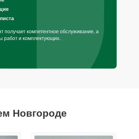
щие
алиста
т получает компетентное обслуживание, а
ды работ и комплектующих.
ем Новгороде