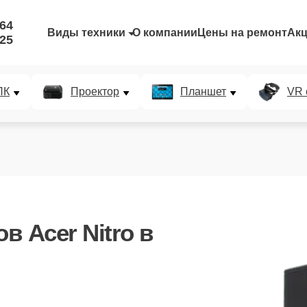
-64
Виды техники
О компании
Цены на ремонт
Ак
-25
ПК
Проектор
Планшет
VR 
 Acer Nitro в