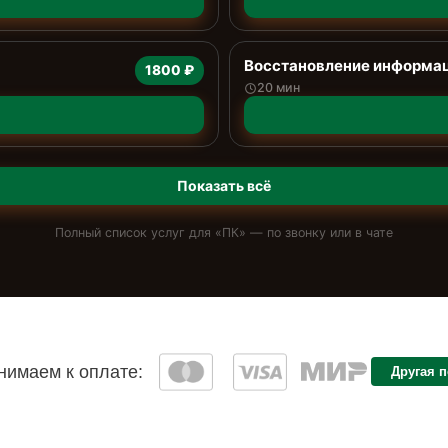
Восстановление информац
1800 ₽
20 мин
Показать всё
Полный список услуг для «
ПК
» — по звонку или в чате
имаем к оплате:
Другая 