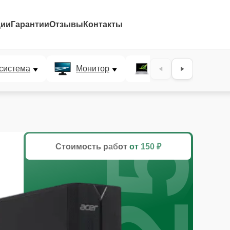
ции
Гарантии
Отзывы
Контакты
25%
система
Монитор
Ультрабук
Стоимость работ
от 150 ₽