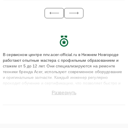
В сервисном центре nnv.acer-official.ru в Нижнем Новгороде
работают опытные мастера с профильным образованием и
стажем от 5 до 12 лет. Они специализируются на ремонте
техники бренда Acer, используют современное оборудование
и оригинальные запчасти. Каждый инженер регулярно
проходит обучение и сертификацию, что позволяет быстро и
точноdiagnostikировать поломки и восстанавливать технику с
Развернуть
сохранением гарантии до 3 лет. Наши мастера решают
сложные случаи: от замены матриц и материнских плат до
ремонта после залития и восстановления данных. Благодаря
высокой квалификации и ответственному подходу клиенты
получают быстрый, качественный ремонт и понятные
объяснения по результатам диагностики.