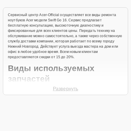
Сервисный центр Acer-Official осуществляет все виды ремонта
ноутбуков Acer модели Swift Go 16. Сервис предлагает
бесплатную консультацию, высокоточную диагностику и
фиксированные для всех клиентов цены. Передать технику на
обслуживание можно самостоятельно, а также через собственную
службу доставки компании, которая работает по всему городу
Нижний Новгород. Действует услуга выезда мастера на дом или
офис в любое удобное время. Всем новым клиентам
предоставляются скидки от 15 до 20%.
Виды используемых
запчастей
Развернуть
Для ремонта ноутбука модели Swift Go 16 предлагаются как
оригинальные комплектующие бренда Acer, так и качественные
аналоги фирменных деталей. Выбор варианта запчастей или
качества аналогичных комплектующих всегда остается за
клиентом.
Как определиться с выбором запчастей: