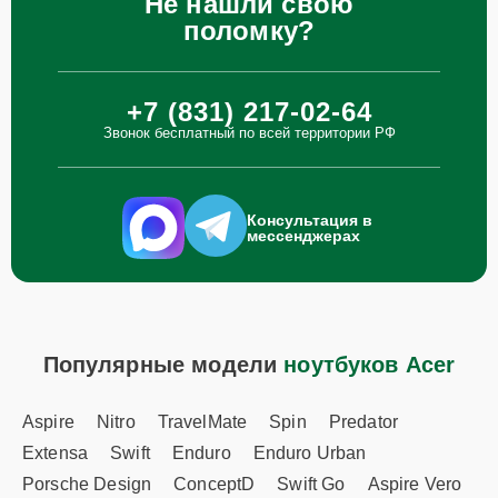
Не нашли свою
поломку?
+7 (831) 217-02-64
Звонок бесплатный по всей территории РФ
Консультация в
мессенджерах
Популярные модели
ноутбуков Acer
Aspire
Nitro
TravelMate
Spin
Predator
Extensa
Swift
Enduro
Enduro Urban
Porsche Design
ConceptD
Swift Go
Aspire Vero