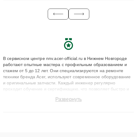
В сервисном центре nnv.acer-official.ru в Нижнем Новгороде
работают опытные мастера с профильным образованием и
стажем от 5 до 12 лет. Они специализируются на ремонте
техники бренда Acer, используют современное оборудование
и оригинальные запчасти. Каждый инженер регулярно
проходит обучение и сертификацию, что позволяет быстро и
точноdiagnostikировать поломки и восстанавливать технику с
Развернуть
сохранением гарантии до 3 лет. Наши мастера решают
сложные случаи: от замены матриц и материнских плат до
ремонта после залития и восстановления данных. Благодаря
высокой квалификации и ответственному подходу клиенты
получают быстрый, качественный ремонт и понятные
объяснения по результатам диагностики.