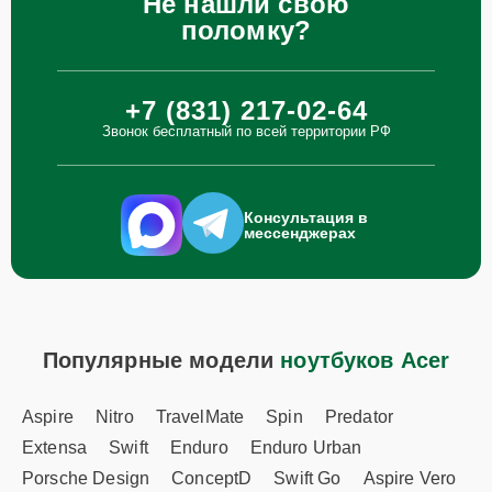
Не нашли свою
поломку?
+7 (831) 217-02-64
Звонок бесплатный по всей территории РФ
Консультация в
мессенджерах
Популярные модели
ноутбуков Acer
Aspire
Nitro
TravelMate
Spin
Predator
Extensa
Swift
Enduro
Enduro Urban
Porsche Design
ConceptD
Swift Go
Aspire Vero