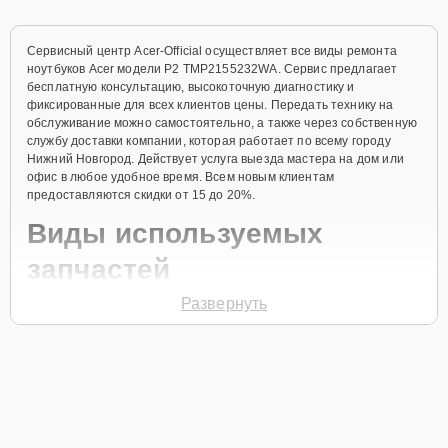
Сервисный центр Acer-Official осуществляет все виды ремонта
ноутбуков Acer модели P2 TMP2155232WA. Сервис предлагает
бесплатную консультацию, высокоточную диагностику и
фиксированные для всех клиентов цены. Передать технику на
обслуживание можно самостоятельно, а также через собственную
службу доставки компании, которая работает по всему городу
Нижний Новгород. Действует услуга выезда мастера на дом или
офис в любое удобное время. Всем новым клиентам
предоставляются скидки от 15 до 20%.
Виды используемых
запчастей
Развернуть
Для ремонта ноутбука модели P2 TMP2155232WA предлагаются
как оригинальные комплектующие бренда Acer, так и
качественные аналоги фирменных деталей. Выбор варианта
запчастей или качества аналогичных комплектующих всегда
остается за клиентом.
Как определиться с выбором запчастей: