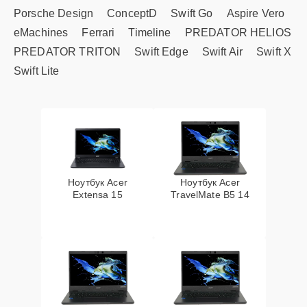
Porsche Design
ConceptD
Swift Go
Aspire Vero
eMachines
Ferrari
Timeline
PREDATOR HELIOS
PREDATOR TRITON
Swift Edge
Swift Air
Swift X
Swift Lite
Ноутбук Acer
Ноутбук Acer
Extensa 15
TravelMate B5 14