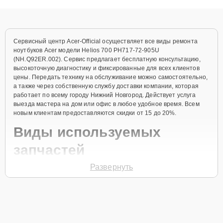
объяснения по результатам диагностики.
Сервисный центр Acer-Official осуществляет все виды ремонта
ноутбуков Acer модели Helios 700 PH717-72-905U
(NH.Q92ER.002). Сервис предлагает бесплатную консультацию,
высокоточную диагностику и фиксированные для всех клиентов
цены. Передать технику на обслуживание можно самостоятельно,
а также через собственную службу доставки компании, которая
работает по всему городу Нижний Новгород. Действует услуга
выезда мастера на дом или офис в любое удобное время. Всем
новым клиентам предоставляются скидки от 15 до 20%.
Виды используемых
запчастей
Развернуть
Для ремонта ноутбука модели Helios 700 PH717-72-905U
(NH.Q92ER.002) предлагаются как оригинальные комплектующие
бренда Acer, так и качественные аналоги фирменных деталей.
Выбор варианта запчастей или качества аналогичных
комплектующих всегда остается за клиентом.
Как определиться с выбором запчастей: