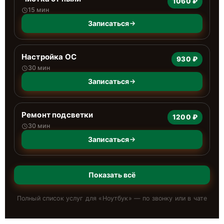
1060 ₽
15 мин
Записаться
Настройка ОС
930 ₽
30 мин
Записаться
Ремонт подсветки
1200 ₽
30 мин
Записаться
Показать всё
Полный список услуг для «
Ноутбук
» — по звонку или в чате