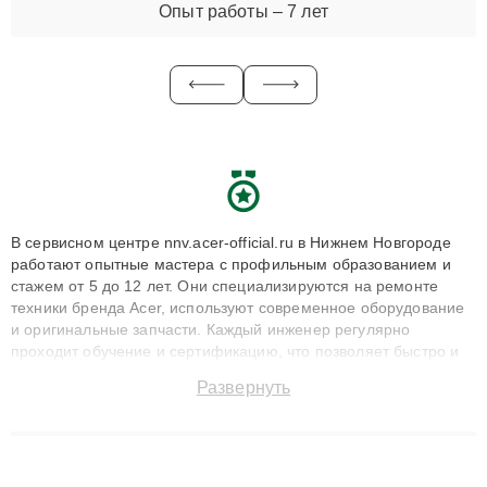
Опыт работы – 7 лет
В сервисном центре nnv.acer-official.ru в Нижнем Новгороде
работают опытные мастера с профильным образованием и
стажем от 5 до 12 лет. Они специализируются на ремонте
техники бренда Acer, используют современное оборудование
и оригинальные запчасти. Каждый инженер регулярно
проходит обучение и сертификацию, что позволяет быстро и
точноdiagnostikировать поломки и восстанавливать технику с
Развернуть
сохранением гарантии до 3 лет. Наши мастера решают
сложные случаи: от замены матриц и материнских плат до
ремонта после залития и восстановления данных. Благодаря
высокой квалификации и ответственному подходу клиенты
получают быстрый, качественный ремонт и понятные