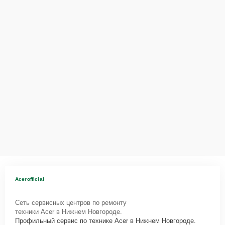
вопросам, запишут на диагностику, подскажут с вариантами
курьерской доставки или оформят выезд мастера в удобное время
и место.
Acerofficial
Сеть сервисных центров по ремонту
техники Acer в Нижнем Новгороде.
Профильный сервис по технике Acer в Нижнем Новгороде.