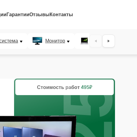
ции
Гарантии
Отзывы
Контакты
25%
система
Монитор
Ультрабук
Стоимость работ
495₽