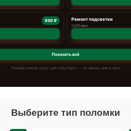
Ремонт подсветки
930 ₽
20 мин
Показать всё
Полный список услуг для «
Ноутбук
» — по звонку или в чате
Выберите тип поломки