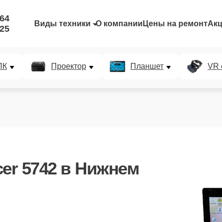
-64
Виды техники
О компании
Цены на ремонт
Ак
-25
ПК
Проектор
Планшет
VR 
er 5742
в Нижнем