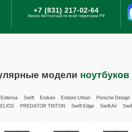
+7 (831) 217-02-64
Звонок бесплатный по всей территории РФ
улярные модели
ноутбуков
Extensa
Swift
Enduro
Enduro Urban
Porsche Design
ELIOS
PREDATOR TRITON
Swift Edge
Swift Air
Swif