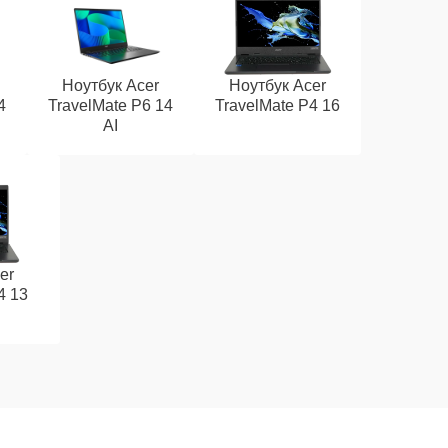
Ноутбук Acer
Ноутбук Acer
4
TravelMate P6 14
TravelMate P4 16
AI
er
4 13