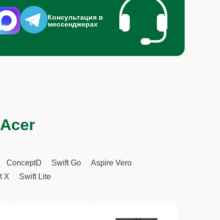
Консультация в
мессенджерах
 Acer
ConceptD
Swift Go
Aspire Vero
t X
Swift Lite