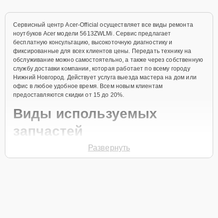
Сервисный центр Acer-Official осуществляет все виды ремонта
ноутбуков Acer модели 5613ZWLMi. Сервис предлагает
бесплатную консультацию, высокоточную диагностику и
фиксированные для всех клиентов цены. Передать технику на
обслуживание можно самостоятельно, а также через собственную
службу доставки компании, которая работает по всему городу
Нижний Новгород. Действует услуга выезда мастера на дом или
офис в любое удобное время. Всем новым клиентам
предоставляются скидки от 15 до 20%.
Виды используемых
запчастей
Развернуть
Для ремонта ноутбука модели 5613ZWLMi предлагаются как
оригинальные комплектующие бренда Acer, так и качественные
аналоги фирменных деталей. Выбор варианта запчастей или
качества аналогичных комплектующих всегда остается за
клиентом.
Как определиться с выбором запчастей: