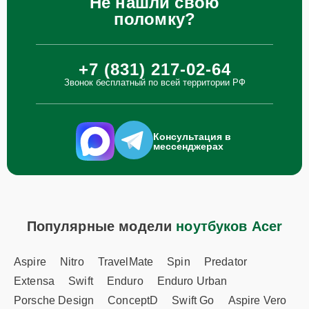
Не нашли свою
поломку?
+7 (831) 217-02-64
Звонок бесплатный по всей территории РФ
Консультация в
мессенджерах
Популярные модели
ноутбуков Acer
Aspire
Nitro
TravelMate
Spin
Predator
Extensa
Swift
Enduro
Enduro Urban
Porsche Design
ConceptD
Swift Go
Aspire Vero