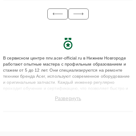
В сервисном центре nnv.acer-official.ru в Нижнем Новгороде
работают опытные мастера с профильным образованием и
стажем от 5 до 12 лет. Они специализируются на ремонте
техники бренда Acer, используют современное оборудование
и оригинальные запчасти. Каждый инженер регулярно
проходит обучение и сертификацию, что позволяет быстро и
точноdiagnostikировать поломки и восстанавливать технику с
Развернуть
сохранением гарантии до 3 лет. Наши мастера решают
сложные случаи: от замены матриц и материнских плат до
ремонта после залития и восстановления данных. Благодаря
высокой квалификации и ответственному подходу клиенты
получают быстрый, качественный ремонт и понятные
объяснения по результатам диагностики.