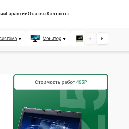
ции
Гарантии
Отзывы
Контакты
25%
система
Монитор
Ультрабук
Стоимость работ
495₽