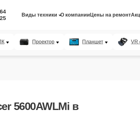
-64
Виды техники
О компании
Цены на ремонт
Ак
-25
ПК
Проектор
Планшет
VR 
cer 5600AWLMi
в