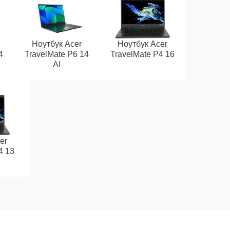
Ноутбук Acer
Ноутбук Acer
4
TravelMate P6 14
TravelMate P4 16
AI
er
4 13