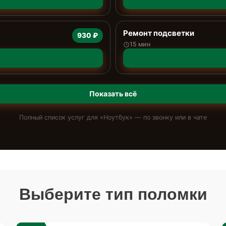
Ремонт подсветки
930 ₽
15 мин
Показать всё
Полный список услуг для «
Ноутбук
» — по звонку или в чате
Выберите тип поломки