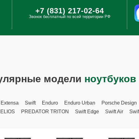
+7 (831) 217-02-64
Звонок бесплатный по всей территории РФ
улярные модели
ноутбуков
Extensa
Swift
Enduro
Enduro Urban
Porsche Design
ELIOS
PREDATOR TRITON
Swift Edge
Swift Air
Swif