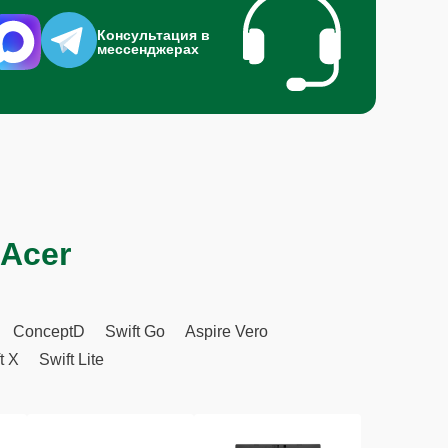
Консультация в
мессенджерах
 Acer
ConceptD
Swift Go
Aspire Vero
t X
Swift Lite