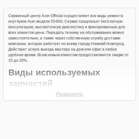
Сервисный центр Acer-Official осуществляет все виды ремонта
ноутбуков Acer модели 5560G. Сервис предлагает бесплатную
консультацию, высокоточную диагностику и фиксированные для
всех клиентов цены. Передать технику на обслуживание можно
самостоятельно, а также через собственную службу доставки
компании, которая работает по всему городу Нижний Новгород.
Действует услуга выезда мастера на дом или офис в любое
удобное время. Всем новым клиентам предоставляются скидки от
15 до 20%.
Виды используемых
запчастей
Развернуть
Для ремонта ноутбука модели 5560G предлагаются как
оригинальные комплектующие бренда Acer, так и качественные
аналоги фирменных деталей. Выбор варианта запчастей или
качества аналогичных комплектующих всегда остается за
клиентом.
Как определиться с выбором запчастей: