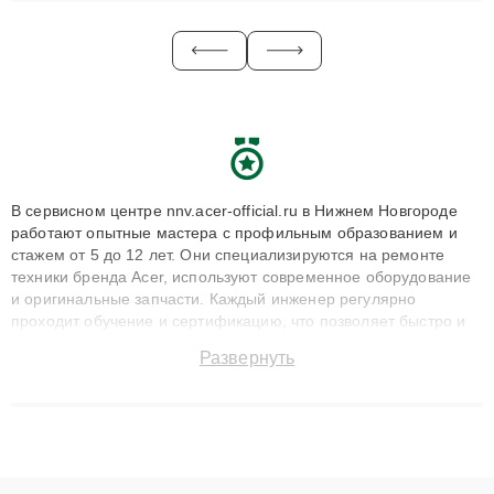
В сервисном центре nnv.acer-official.ru в Нижнем Новгороде
работают опытные мастера с профильным образованием и
стажем от 5 до 12 лет. Они специализируются на ремонте
техники бренда Acer, используют современное оборудование
и оригинальные запчасти. Каждый инженер регулярно
проходит обучение и сертификацию, что позволяет быстро и
точноdiagnostikировать поломки и восстанавливать технику с
Развернуть
сохранением гарантии до 3 лет. Наши мастера решают
сложные случаи: от замены матриц и материнских плат до
ремонта после залития и восстановления данных. Благодаря
высокой квалификации и ответственному подходу клиенты
получают быстрый, качественный ремонт и понятные
объяснения по результатам диагностики.