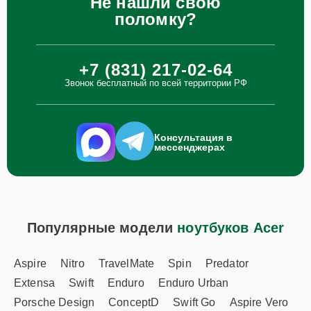
Не нашли свою
поломку?
+7 (831) 217-02-64
Звонок бесплатный по всей территории РФ
Консультация в
мессенджерах
Популярные модели
ноутбуков Acer
Aspire
Nitro
TravelMate
Spin
Predator
Extensa
Swift
Enduro
Enduro Urban
Porsche Design
ConceptD
Swift Go
Aspire Vero