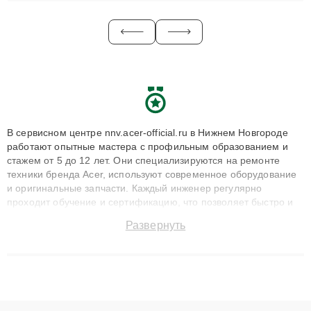
В сервисном центре nnv.acer-official.ru в Нижнем Новгороде
работают опытные мастера с профильным образованием и
стажем от 5 до 12 лет. Они специализируются на ремонте
техники бренда Acer, используют современное оборудование
и оригинальные запчасти. Каждый инженер регулярно
проходит обучение и сертификацию, что позволяет быстро и
точноdiagnostikировать поломки и восстанавливать технику с
Развернуть
сохранением гарантии до 3 лет. Наши мастера решают
сложные случаи: от замены матриц и материнских плат до
ремонта после залития и восстановления данных. Благодаря
высокой квалификации и ответственному подходу клиенты
получают быстрый, качественный ремонт и понятные
объяснения по результатам диагностики.