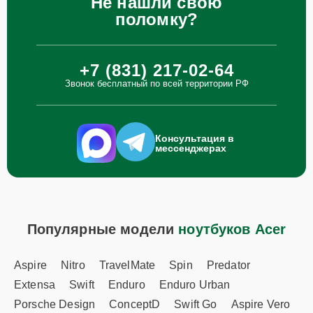
Не нашли свою
поломку?
+7 (831) 217-02-64
Звонок бесплатный по всей территории РФ
Консультация в
мессенджерах
Популярные модели
ноутбуков Acer
Aspire
Nitro
TravelMate
Spin
Predator
Extensa
Swift
Enduro
Enduro Urban
Porsche Design
ConceptD
Swift Go
Aspire Vero