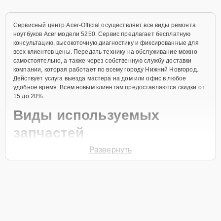
Сервисный центр Acer-Official осуществляет все виды ремонта
ноутбуков Acer модели 5250. Сервис предлагает бесплатную
консультацию, высокоточную диагностику и фиксированные для
всех клиентов цены. Передать технику на обслуживание можно
самостоятельно, а также через собственную службу доставки
компании, которая работает по всему городу Нижний Новгород.
Действует услуга выезда мастера на дом или офис в любое
удобное время. Всем новым клиентам предоставляются скидки от
15 до 20%.
Виды используемых
запчастей
Развернуть
Для ремонта ноутбука модели 5250 предлагаются как
оригинальные комплектующие бренда Acer, так и качественные
аналоги фирменных деталей. Выбор варианта запчастей или
качества аналогичных комплектующих всегда остается за
клиентом.
Как определиться с выбором запчастей: