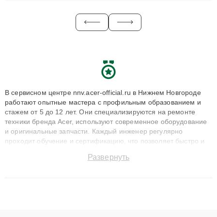
В сервисном центре nnv.acer-official.ru в Нижнем Новгороде
работают опытные мастера с профильным образованием и
стажем от 5 до 12 лет. Они специализируются на ремонте
техники бренда Acer, используют современное оборудование
и оригинальные запчасти. Каждый инженер регулярно
проходит обучение и сертификацию, что позволяет быстро и
точноdiagnostikировать поломки и восстанавливать технику с
Развернуть
сохранением гарантии до 3 лет. Наши мастера решают
сложные случаи: от замены матриц и материнских плат до
ремонта после залития и восстановления данных. Благодаря
высокой квалификации и ответственному подходу клиенты
получают быстрый, качественный ремонт и понятные
объяснения по результатам диагностики.