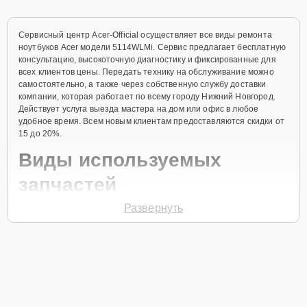
Сервисный центр Acer-Official осуществляет все виды ремонта
ноутбуков Acer модели 5114WLMi. Сервис предлагает бесплатную
консультацию, высокоточную диагностику и фиксированные для
всех клиентов цены. Передать технику на обслуживание можно
самостоятельно, а также через собственную службу доставки
компании, которая работает по всему городу Нижний Новгород.
Действует услуга выезда мастера на дом или офис в любое
удобное время. Всем новым клиентам предоставляются скидки от
15 до 20%.
Виды используемых
запчастей
Развернуть
Для ремонта ноутбука модели 5114WLMi предлагаются как
оригинальные комплектующие бренда Acer, так и качественные
аналоги фирменных деталей. Выбор варианта запчастей или
качества аналогичных комплектующих всегда остается за
клиентом.
Как определиться с выбором запчастей: