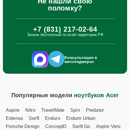
Не нашли свою
поломку?
+7 (831) 217-02-64
Звонок бесплатный по всей территории РФ
Консультация в
мессенджерах
Популярные модели
ноутбуков Acer
Aspire
Nitro
TravelMate
Spin
Predator
Extensa
Swift
Enduro
Enduro Urban
Porsche Design
ConceptD
Swift Go
Aspire Vero