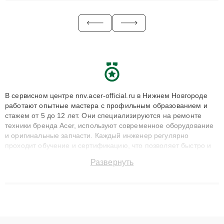
В сервисном центре nnv.acer-official.ru в Нижнем Новгороде
работают опытные мастера с профильным образованием и
стажем от 5 до 12 лет. Они специализируются на ремонте
техники бренда Acer, используют современное оборудование
и оригинальные запчасти. Каждый инженер регулярно
проходит обучение и сертификацию, что позволяет быстро и
точноdiagnostikировать поломки и восстанавливать технику с
Развернуть
сохранением гарантии до 3 лет. Наши мастера решают
сложные случаи: от замены матриц и материнских плат до
ремонта после залития и восстановления данных. Благодаря
высокой квалификации и ответственному подходу клиенты
получают быстрый, качественный ремонт и понятные
объяснения по результатам диагностики.