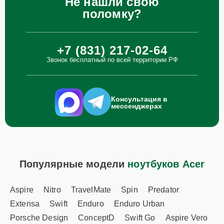
Не нашли свою
поломку?
+7 (831) 217-02-64
Звонок бесплатный по всей территории РФ
Консультация в
мессенджерах
Популярные модели
ноутбуков Acer
Aspire
Nitro
TravelMate
Spin
Predator
Extensa
Swift
Enduro
Enduro Urban
Porsche Design
ConceptD
Swift Go
Aspire Vero