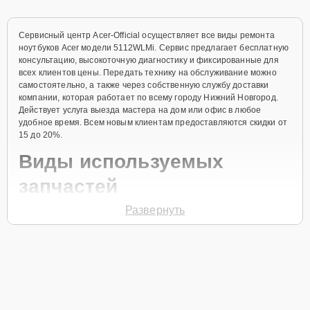
Сервисный центр Acer-Official осуществляет все виды ремонта
ноутбуков Acer модели 5112WLMi. Сервис предлагает бесплатную
консультацию, высокоточную диагностику и фиксированные для
всех клиентов цены. Передать технику на обслуживание можно
самостоятельно, а также через собственную службу доставки
компании, которая работает по всему городу Нижний Новгород.
Действует услуга выезда мастера на дом или офис в любое
удобное время. Всем новым клиентам предоставляются скидки от
15 до 20%.
Виды используемых
запчастей
Развернуть
Для ремонта ноутбука модели 5112WLMi предлагаются как
оригинальные комплектующие бренда Acer, так и качественные
аналоги фирменных деталей. Выбор варианта запчастей или
качества аналогичных комплектующих всегда остается за
клиентом.
Как определиться с выбором запчастей: