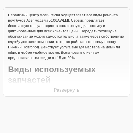
Сервисный центр Acer-Official осуществляет все виды ремонта
ноутбуков Acer модели 5106AWLMI. Сервис предлагает
бесплатную консультацию, высокоточную диагностику и
фиксированные для всех клиентов цены. Передать технику на
обслуживание можно самостоятельно, а также через собственную
службу доставки компании, которая работает по всему городу
Нижний Новгород. Действует услуга выезда мастера на дом или
офис в любое удобное время. Всем новым клиентам
предоставляются скидки от 15 до 20%.
Виды используемых
запчастей
Развернуть
Для ремонта ноутбука модели 5106AWLMI предлагаются как
оригинальные комплектующие бренда Acer, так и качественные
аналоги фирменных деталей. Выбор варианта запчастей или
качества аналогичных комплектующих всегда остается за
клиентом.
Как определиться с выбором запчастей: