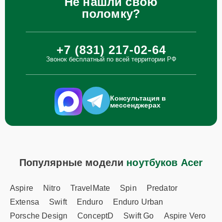
Не нашли свою
поломку?
+7 (831) 217-02-64
Звонок бесплатный по всей территории РФ
Консультация в
мессенджерах
Популярные модели
ноутбуков Acer
Aspire
Nitro
TravelMate
Spin
Predator
Extensa
Swift
Enduro
Enduro Urban
Porsche Design
ConceptD
Swift Go
Aspire Vero