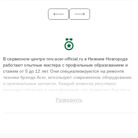
В сервисном центре nnv.acer-official.ru в Нижнем Новгороде
работают опытные мастера с профильным образованием и
стажем от 5 до 12 лет. Они специализируются на ремонте
техники бренда Acer, используют современное оборудование
и оригинальные запчасти. Каждый инженер регулярно
проходит обучение и сертификацию, что позволяет быстро и
точноdiagnostikировать поломки и восстанавливать технику с
Развернуть
сохранением гарантии до 3 лет. Наши мастера решают
сложные случаи: от замены матриц и материнских плат до
ремонта после залития и восстановления данных. Благодаря
высокой квалификации и ответственному подходу клиенты
получают быстрый, качественный ремонт и понятные
объяснения по результатам диагностики.