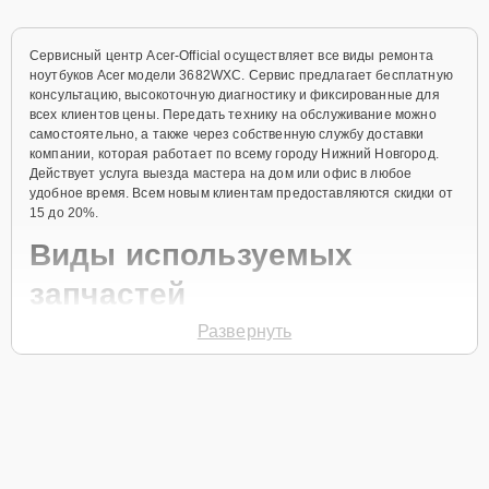
Сервисный центр Acer-Official осуществляет все виды ремонта
ноутбуков Acer модели 3682WXC. Сервис предлагает бесплатную
консультацию, высокоточную диагностику и фиксированные для
всех клиентов цены. Передать технику на обслуживание можно
самостоятельно, а также через собственную службу доставки
компании, которая работает по всему городу Нижний Новгород.
Действует услуга выезда мастера на дом или офис в любое
удобное время. Всем новым клиентам предоставляются скидки от
15 до 20%.
Виды используемых
запчастей
Развернуть
Для ремонта ноутбука модели 3682WXC предлагаются как
оригинальные комплектующие бренда Acer, так и качественные
аналоги фирменных деталей. Выбор варианта запчастей или
качества аналогичных комплектующих всегда остается за
клиентом.
Как определиться с выбором запчастей: