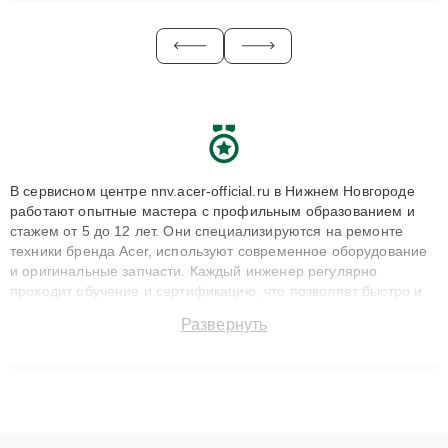
В сервисном центре nnv.acer-official.ru в Нижнем Новгороде
работают опытные мастера с профильным образованием и
стажем от 5 до 12 лет. Они специализируются на ремонте
техники бренда Acer, используют современное оборудование
и оригинальные запчасти. Каждый инженер регулярно
проходит обучение и сертификацию, что позволяет быстро и
точноdiagnostikировать поломки и восстанавливать технику с
Развернуть
сохранением гарантии до 3 лет. Наши мастера решают
сложные случаи: от замены матриц и материнских плат до
ремонта после залития и восстановления данных. Благодаря
высокой квалификации и ответственному подходу клиенты
получают быстрый, качественный ремонт и понятные
объяснения по результатам диагностики.