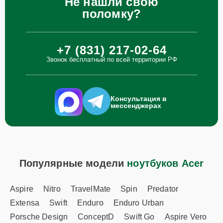
Не нашли свою
поломку?
+7 (831) 217-02-64
Звонок бесплатный по всей территории РФ
Консультация в
мессенджерах
Популярные модели
ноутбуков Acer
Aspire
Nitro
TravelMate
Spin
Predator
Extensa
Swift
Enduro
Enduro Urban
Porsche Design
ConceptD
Swift Go
Aspire Vero