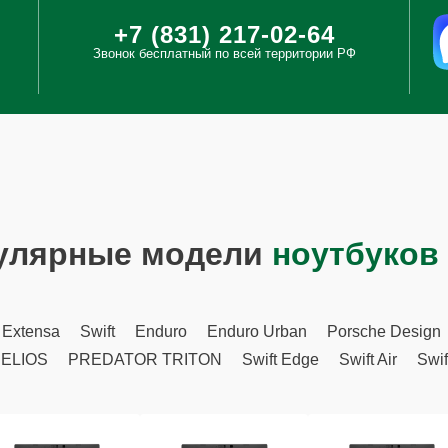
+7 (831) 217-02-64
Звонок бесплатный по всей территории РФ
улярные модели
ноутбуков
Extensa
Swift
Enduro
Enduro Urban
Porsche Design
ELIOS
PREDATOR TRITON
Swift Edge
Swift Air
Swif