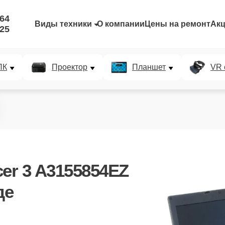
-64
Виды техники
О компании
Цены на ремонт
Ак
-25
ПК
Проектор
Планшет
VR 
er 3 A3155854EZ
де