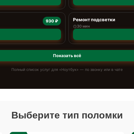
Ремонт подсветки
930 ₽
30 мин
Показать всё
Полный список услуг для «
Ноутбук
» — по звонку или в чате
Выберите тип поломки