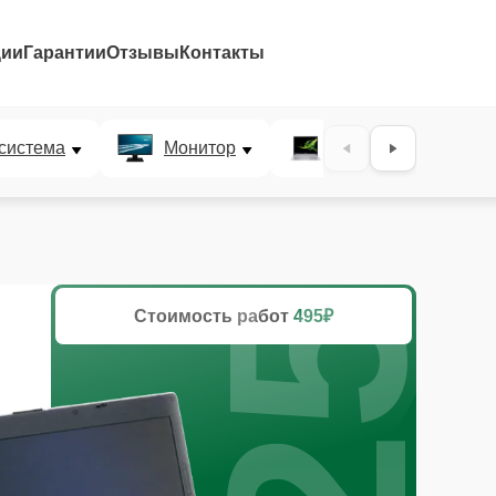
ции
Гарантии
Отзывы
Контакты
25%
система
Монитор
Ультрабук
Стоимость работ
495₽