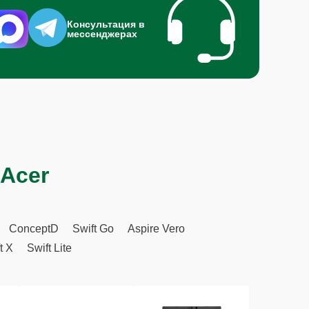
Консультация в
мессенджерах
 Acer
ConceptD
Swift Go
Aspire Vero
t X
Swift Lite