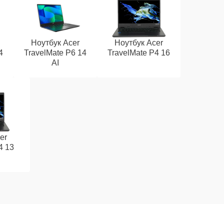
Ноутбук Acer
Ноутбук Acer
4
TravelMate P6 14
TravelMate P4 16
AI
er
4 13