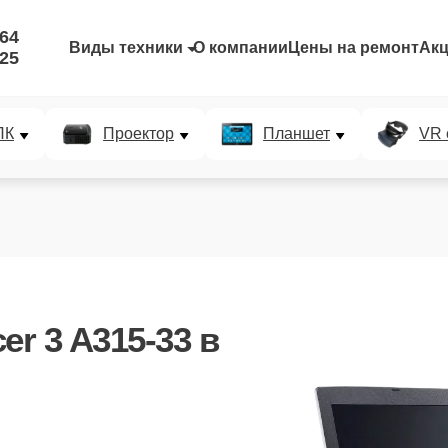
-64
Виды техники
О компании
Цены на ремонт
Ак
-25
ПК
Проектор
Планшет
VR 
er 3 A315-33
в