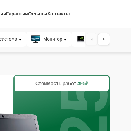
ции
Гарантии
Отзывы
Контакты
25%
система
Монитор
Ультрабук
Стоимость работ
495₽