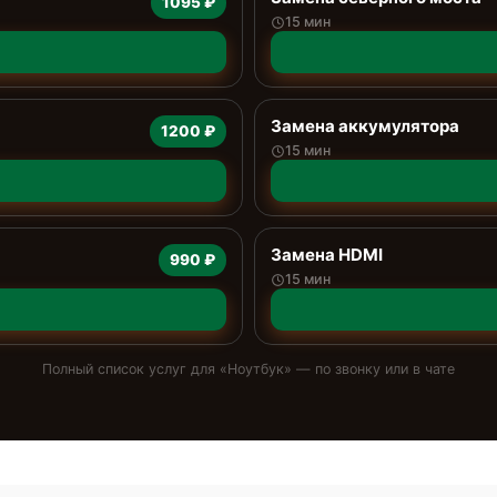
1095 ₽
15 мин
Замена аккумулятора
1200 ₽
15 мин
Замена HDMI
990 ₽
15 мин
Полный список услуг для «
Ноутбук
» — по звонку или в чате