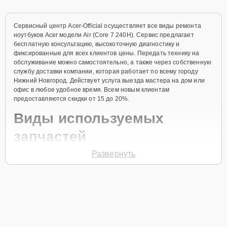
Сервисный центр Acer-Official осуществляет все виды ремонта
ноутбуков Acer модели Air (Core 7 240H). Сервис предлагает
бесплатную консультацию, высокоточную диагностику и
фиксированные для всех клиентов цены. Передать технику на
обслуживание можно самостоятельно, а также через собственную
службу доставки компании, которая работает по всему городу
Нижний Новгород. Действует услуга выезда мастера на дом или
офис в любое удобное время. Всем новым клиентам
предоставляются скидки от 15 до 20%.
Виды используемых
запчастей
Развернуть
Для ремонта ноутбука модели Air (Core 7 240H) предлагаются как
оригинальные комплектующие бренда Acer, так и качественные
аналоги фирменных деталей. Выбор варианта запчастей или
качества аналогичных комплектующих всегда остается за
клиентом.
Как определиться с выбором запчастей: