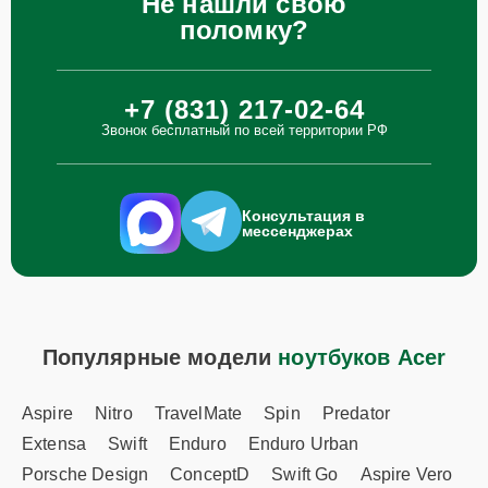
Не нашли свою
поломку?
+7 (831) 217-02-64
Звонок бесплатный по всей территории РФ
Консультация в
мессенджерах
Популярные модели
ноутбуков Acer
Aspire
Nitro
TravelMate
Spin
Predator
Extensa
Swift
Enduro
Enduro Urban
Porsche Design
ConceptD
Swift Go
Aspire Vero