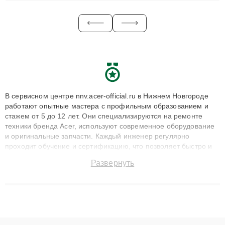
В сервисном центре nnv.acer-official.ru в Нижнем Новгороде
работают опытные мастера с профильным образованием и
стажем от 5 до 12 лет. Они специализируются на ремонте
техники бренда Acer, используют современное оборудование
и оригинальные запчасти. Каждый инженер регулярно
проходит обучение и сертификацию, что позволяет быстро и
точноdiagnostikировать поломки и восстанавливать технику с
Развернуть
сохранением гарантии до 3 лет. Наши мастера решают
сложные случаи: от замены матриц и материнских плат до
ремонта после залития и восстановления данных. Благодаря
высокой квалификации и ответственному подходу клиенты
получают быстрый, качественный ремонт и понятные
объяснения по результатам диагностики.