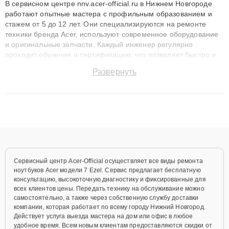
В сервисном центре nnv.acer-official.ru в Нижнем Новгороде
работают опытные мастера с профильным образованием и
стажем от 5 до 12 лет. Они специализируются на ремонте
техники бренда Acer, используют современное оборудование
и оригинальные запчасти. Каждый инженер регулярно
проходит обучение и сертификацию, что позволяет быстро и
точноdiagnostikировать поломки и восстанавливать технику с
Развернуть
сохранением гарантии до 3 лет. Наши мастера решают
сложные случаи: от замены матриц и материнских плат до
ремонта после залития и восстановления данных. Благодаря
высокой квалификации и ответственному подходу клиенты
получают быстрый, качественный ремонт и понятные
объяснения по результатам диагностики.
Сервисный центр Acer-Official осуществляет все виды ремонта
ноутбуков Acer модели 7 Ezel. Сервис предлагает бесплатную
консультацию, высокоточную диагностику и фиксированные для
всех клиентов цены. Передать технику на обслуживание можно
самостоятельно, а также через собственную службу доставки
компании, которая работает по всему городу Нижний Новгород.
Действует услуга выезда мастера на дом или офис в любое
удобное время. Всем новым клиентам предоставляются скидки от