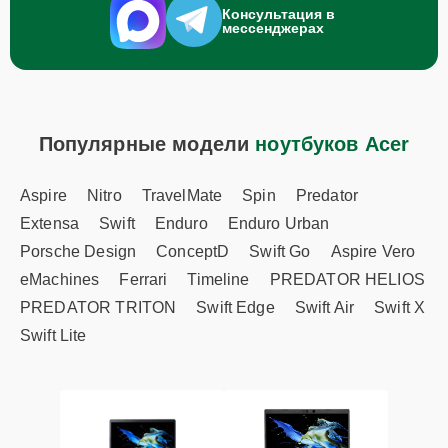
Консультация в
мессенджерах
Популярные модели
ноутбуков Acer
Aspire
Nitro
TravelMate
Spin
Predator
Extensa
Swift
Enduro
Enduro Urban
Porsche Design
ConceptD
Swift Go
Aspire Vero
eMachines
Ferrari
Timeline
PREDATOR HELIOS
PREDATOR TRITON
Swift Edge
Swift Air
Swift X
Swift Lite