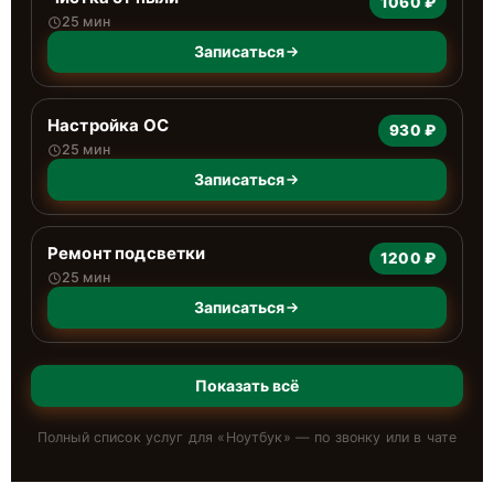
1060 ₽
25 мин
Записаться
Настройка ОС
930 ₽
25 мин
Записаться
Ремонт подсветки
1200 ₽
25 мин
Записаться
Показать всё
Полный список услуг для «
Ноутбук
» — по звонку или в чате