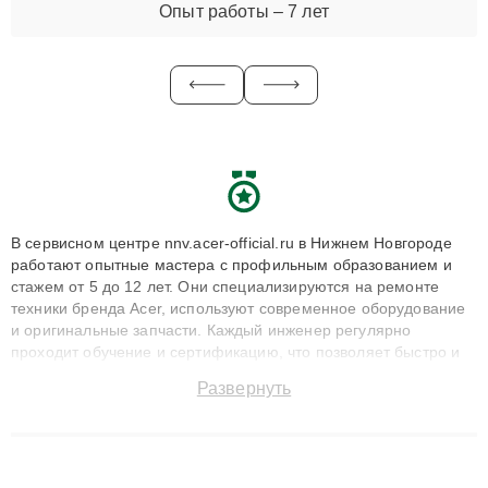
Опыт работы – 7 лет
В сервисном центре nnv.acer-official.ru в Нижнем Новгороде
работают опытные мастера с профильным образованием и
стажем от 5 до 12 лет. Они специализируются на ремонте
техники бренда Acer, используют современное оборудование
и оригинальные запчасти. Каждый инженер регулярно
проходит обучение и сертификацию, что позволяет быстро и
точноdiagnostikировать поломки и восстанавливать технику с
Развернуть
сохранением гарантии до 3 лет. Наши мастера решают
сложные случаи: от замены матриц и материнских плат до
ремонта после залития и восстановления данных. Благодаря
высокой квалификации и ответственному подходу клиенты
получают быстрый, качественный ремонт и понятные