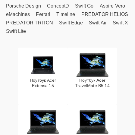
Porsche Design
ConceptD
Swift Go
Aspire Vero
eMachines
Ferrari
Timeline
PREDATOR HELIOS
PREDATOR TRITON
Swift Edge
Swift Air
Swift X
Swift Lite
Ноутбук Acer
Ноутбук Acer
Extensa 15
TravelMate B5 14