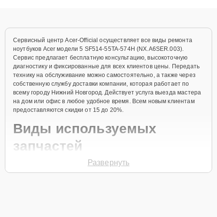
объяснения по результатам диагностики.
Сервисный центр Acer-Official осуществляет все виды ремонта
ноутбуков Acer модели 5 SF514-55TA-574H (NX.A6SER.003).
Сервис предлагает бесплатную консультацию, высокоточную
диагностику и фиксированные для всех клиентов цены. Передать
технику на обслуживание можно самостоятельно, а также через
собственную службу доставки компании, которая работает по
всему городу Нижний Новгород. Действует услуга выезда мастера
на дом или офис в любое удобное время. Всем новым клиентам
предоставляются скидки от 15 до 20%.
Виды используемых
запчастей
Развернуть
Для ремонта ноутбука модели 5 SF514-55TA-574H (NX.A6SER.003)
предлагаются как оригинальные комплектующие бренда Acer, так
и качественные аналоги фирменных деталей. Выбор варианта
запчастей или качества аналогичных комплектующих всегда
остается за клиентом.
Как определиться с выбором запчастей: