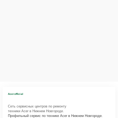
вопросам, запишут на диагностику, подскажут с вариантами
курьерской доставки или оформят выезд мастера в удобное время
и место.
Acerofficial
Сеть сервисных центров по ремонту
техники Acer в Нижнем Новгороде.
Профильный сервис по технике Acer в Нижнем Новгороде.