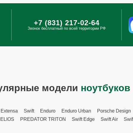
+7 (831) 217-02-64
Звонок бесплатный по всей территории РФ
улярные модели
ноутбуков
Extensa
Swift
Enduro
Enduro Urban
Porsche Design
ELIOS
PREDATOR TRITON
Swift Edge
Swift Air
Swif