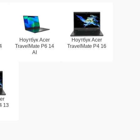
Ноутбук Acer
Ноутбук Acer
4
TravelMate P6 14
TravelMate P4 16
AI
er
4 13