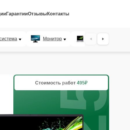
ции
Гарантии
Отзывы
Контакты
25%
система
Монитор
Ультрабук
Стоимость работ
495₽