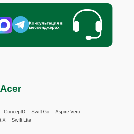
Консультация в
мессенджерах
 Acer
ConceptD
Swift Go
Aspire Vero
t X
Swift Lite