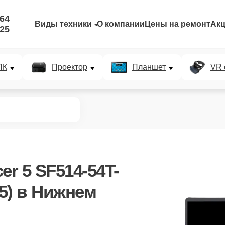
-64
Виды техники
О компании
Цены на ремонт
Ак
-25
ПК
Проектор
Планшет
VR 
er 5 SF514-54T-
5)
в Нижнем