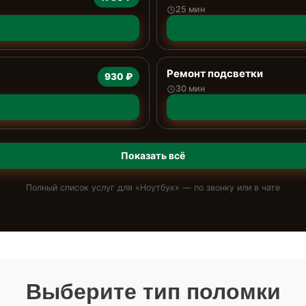
25 мин
Ремонт подсветки
930 ₽
30 мин
Показать всё
Полный список услуг для «
Ноутбук
» — по звонку или в чате
Выберите тип поломки