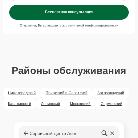
запчастей
Бесплатная консультация
Для всех клиентов действуют демократичные и фиксированные
Отправляя, Вы соглашаетесь с
политикой конфиденциальности
цены. Конечная стоимость работ обсуждается с клиентом и не в
коем случае не может измениться в процессе работ. Сервис не
навязывает клиентам дополнительные услуги и не
предусматривает скрытые платежи. Рассчитать предварительную
стоимость ремонта можно с помощью нашего
Калькулятора
.
Скорость диагностики и
Районы обслуживания
ремонта
Наша компания ценит время клиентов и понимает важность
Нижегородский
Приокский и Советский
Автозаводский
оперативного решения любых вопросов. В среднем, ремонт
занимает не более трех часов, поэтому в большинстве случаев
Канавинский
Ленинский
Московский
Сормовский
клиент сможет забрать свой гаджет в этот же день. При
необходимости предоставляется услуга экспресс-ремонта.
Внимание! Устройство отправляется на ремонт только после
согласования вариантов запчастей и стоимости ремонта с
клиентом. Стоимость ремонта фиксируется и не может быть
Сервисный центр Acer
изменена в процессе или после завершения работ.