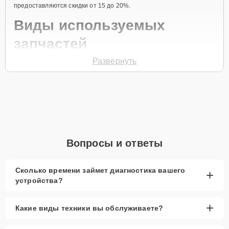
предоставляются скидки от 15 до 20%.
Виды используемых
запчастей
Развернуть
Для ремонта ноутбука модели 3 SF31451132P8 предлагаются как
оригинальные комплектующие бренда Acer, так и качественные
аналоги фирменных деталей. Выбор варианта запчастей или
качества аналогичных комплектующих всегда остается за
клиентом.
Как определиться с выбором запчастей:
Если устройство свежей модели и есть планы на
Вопросы и ответы
активное использование устройства дольше
года, рекомендуется выбор оригинальных
запчастей.
Сколько времени займет диагностика вашего
+
устройства?
При наличии планов в скором времени заменить
устройство на более современное, лучше
рассмотреть вариант с использованием
+
Какие виды техники вы обслуживаете?
качественного аналога брендовой детали.