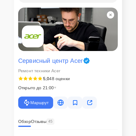
Доставка или выезд
мастера
Если у клиента нет времени или возможности для перемещения
крупногабаритной техники, он может заказать курьерскую
доставку или услугу выезда мастера. Специалист приедет в
удобное место и время, проведет тщательную диагностику и при
наличии оборудования осуществит оперативный ремонт.
Сервисный центр Acer
Как приехать в сервисный
Ремонт техники Acer
центр
5,0
48 оценки
Открыто до 21:00
Клиент может самостоятельно привезти устройство на
диагностику и ремонт. Для этого нужно позвонить по телефону
горячей линии или оставить заявку, согласовать удобное время и
Маршрут
подъехать по адресу: г. Нижний Новгород, улица Дунаева, 15.
Ответственность за
Обзор
Отзывы
45
технику