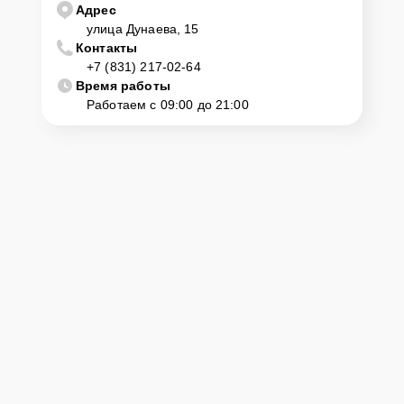
Адрес
Сервисный центр Acer-Official несет полную ответственность за
улица Дунаева, 15
сохранность техники и безопасность личных данных на
Контакты
ремонтируемых устройствах клиентов, в соответствии с
+7 (831) 217-02-64
действующим законодательством Российской Федерации.
Время работы
Как начать ремонт
Работаем с 09:00 до 21:00
Для запуска процесса ремонта ноутбука Acer 3 SF31451132P8
нужно просто оставить
Заявку на сайте
или позвонить телефону
горячей линии: +7 (831) 217-02-64. Наши специалисты оперативно
проконсультируют по всем необходимым вопросам, запишут на
диагностику, подскажут с вариантами курьерской доставки или
оформят выезд мастера в удобное время и место.