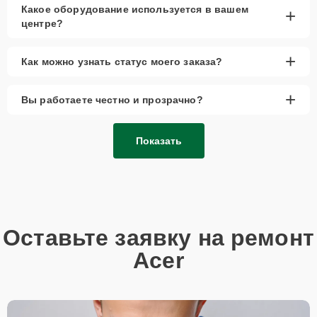
Так или иначе, при ремонте будут использованы исключительно
Какое оборудование используется в вашем
+
высококачественные запчасти, будь это 100% оригинал, или
центре?
надежные аналоги проверенных и зарекомендовавших себя
производителей.
+
Этапы ремонта
Как можно узнать статус моего заказа?
+
Для оперативного ремонта вашей техники нужно:
Вы работаете честно и прозрачно?
Позвонить по телефону горячей линии или
запросить обратный звонок через Форму заявки
Показать
для быстрого уточнения деталей.
Привезти устройство в ближайший центр или
передать аппарат курьеру службы доставки,
дождаться результатов диагностики и принять
решение.
Оставьте заявку на ремонт
Дождаться оповещения о готовности и забрать
устройство самостоятельно или воспользоваться
Acer
курьерской доставкой.
При необходимости клиент может воспользоваться услугой
вызова мастера для проведения диагностики и ремонта в
желаемом месте и удобное время.