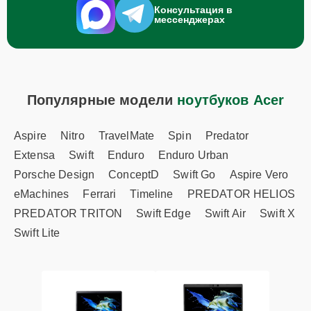
Консультация в
мессенджерах
Популярные модели
ноутбуков Acer
Aspire
Nitro
TravelMate
Spin
Predator
Extensa
Swift
Enduro
Enduro Urban
Porsche Design
ConceptD
Swift Go
Aspire Vero
eMachines
Ferrari
Timeline
PREDATOR HELIOS
PREDATOR TRITON
Swift Edge
Swift Air
Swift X
Swift Lite