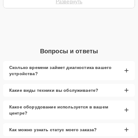
Развернуть
Нарушение контакта радиатора с процессором
Износ системы охлаждения
Для записи на замену системы охлаждения свяжитесь с нами по
телефону +7 (831) 217-02-64 или оставьте
Заявку на сайте
.
Специалист перезвонит вам в течение минуты для уточнения всех
деталей и записи на диагностику и замену.
Вопросы и ответы
Главные особенности
сервиса
Сколько времени займет диагностика вашего
+
устройства?
Низкие цены и скидки
— доступные расценки и
скидки на замену системы охлаждения.
+
Какие виды техники вы обслуживаете?
Срочный ремонт
— минимальные сроки
выполнения замены.
Какое оборудование используется в вашем
+
Доставка и выезд
— возможен выезд мастера
центре?
или доставка устройства в сервис.
Запчасти в наличии
— оригинальные и
+
Как можно узнать статус моего заказа?
качественные системы охлаждения всегда в
наличии.