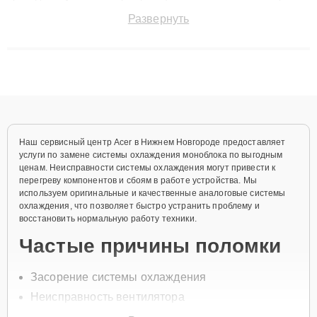
точноdiagnostikировать поломки и восстанавливать технику с
Развернуть
сохранением гарантии до 3 лет. Наши мастера решают
сложные случаи: от замены матриц и материнских плат до
ремонта после залития и восстановления данных. Благодаря
высокой квалификации и ответственному подходу клиенты
получают быстрый, качественный ремонт и понятные
объяснения по результатам диагностики.
Наш сервисный центр Acer в Нижнем Новгороде предоставляет
услуги по замене системы охлаждения моноблока по выгодным
ценам. Неисправности системы охлаждения могут привести к
перегреву компонентов и сбоям в работе устройства. Мы
используем оригинальные и качественные аналоговые системы
охлаждения, что позволяет быстро устранить проблему и
восстановить нормальную работу техники.
Частые причины поломки
Засорение системы охлаждения
Неисправность вентилятора
Перегрев компонентов