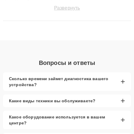
точноdiagnostikировать поломки и восстанавливать технику с
Развернуть
сохранением гарантии до 3 лет. Наши мастера решают
сложные случаи: от замены матриц и материнских плат до
ремонта после залития и восстановления данных. Благодаря
высокой квалификации и ответственному подходу клиенты
получают быстрый, качественный ремонт и понятные
объяснения по результатам диагностики.
Вопросы и ответы
Сколько времени займет диагностика вашего
+
устройства?
+
Какие виды техники вы обслуживаете?
Какое оборудование используется в вашем
+
центре?